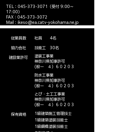
TEL：045-373-3071（受付 9:00～
17:00）
FAX：045-373-3072
Mail：ikeso@ea.catv-yokohama.ne.jp
従業員数
社員 4名
協力会社
技能工 30名
塗装工事業
建設業許可
神奈川県知事許可
(般ー ４）６０２０３
防水工事業
神奈川県知事許可
(般ー ４）６０２０３
とび・土工工事業
神奈川県知事許可
(般ー ４）６０２０３
1級建築施工管理技士
保有資格
1級建築塗装技能士
1級鋼橋塗装技能士